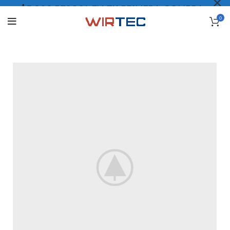
$5.000 PESOS* EN TU PRIMERA COMPRA
0
LO QUIERO
.