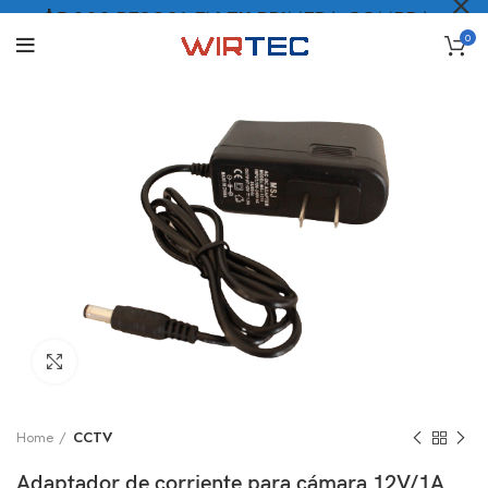
$5.000 PESOS* EN TU PRIMERA COMPRA
0
LO QUIERO
.
Click to enlarge
Home
CCTV
Adaptador de corriente para cámara 12V/1A