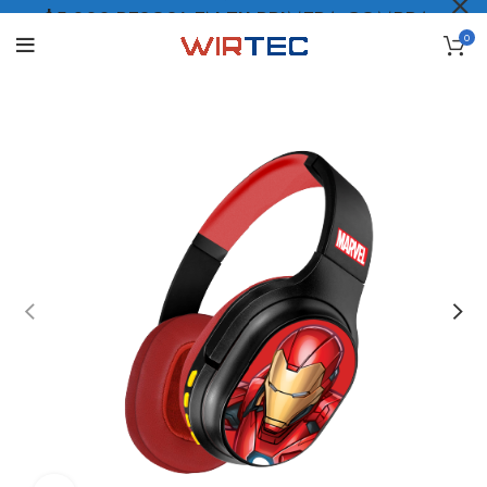
$5.000 PESOS* EN TU PRIMERA COMPRA
0
LO QUIERO
.