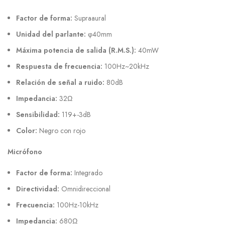
Factor de forma:
Supraaural
Unidad del parlante:
φ40mm
Máxima potencia de salida (R.M.S.):
40mW
Respuesta de frecuencia:
100Hz~20kHz
Relación de señal a ruido:
80dB
Impedancia:
32Ω
Sensibilidad:
119+-3dB
Color:
Negro con rojo
Micrófono
Factor de forma:
Integrado
Directividad:
Omnidireccional
Frecuencia:
100Hz-10kHz
Impedancia:
680Ω