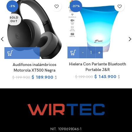
-5%
-27%
SOLD
OUT
Hielera Con Parlante Bluetooth
Audífonos inalámbricos
Portable J&R
Motorola XT500 Negra
$
145.900
$
189.900
$
199.000
$
$
199.900
$
NIT. 1098698046-1