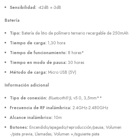
Sensibilidad:
-42dB +-3dB
Batería
Tipo:
Batería de litio de polímero ternario recargable de 250mAh
Tiempo de carga:
1,30 hora
Tiempo de funcionamiento:
8 horas*
Tiempo en modo de pausa:
30 horas
Método de carga:
Micro USB (5V)
Información adicional
Tipo de conexión:
Bluetooth®
JL v5.0, 3,5mm**
Frecuencia de RF inalámbrica:
2.4GHz-2.480GHz
Alcance inalámbrico:
10m
Botones:
Encendido/apagado/reproducción/pausa; Volumen
-/pista previa; Llamadas; Volumen +/siguiente pista