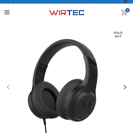
$5.000 PESOS* EN TU PRIMERA COMPRA
0
LO QUIERO
.
SOLD
OUT