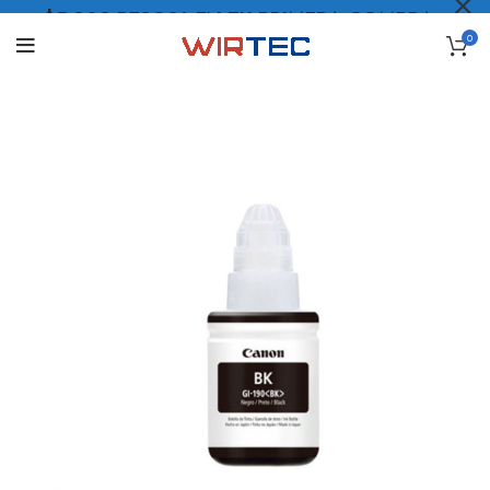
$5.000 PESOS* EN TU PRIMERA COMPRA
0
LO QUIERO
.