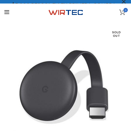
$5.000 PESOS* EN TU PRIMERA COMPRA
0
LO QUIERO
.
SOLD
OUT