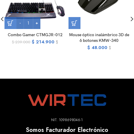
Combo Gamer CTMGJR-012
Mouse óptico inalámbrico 3D de
6 botones KMW-340
$
214.900
$
239.000
$
$
48.000
$
NIT. 1098698046-1
Somos Facturador Electrónico