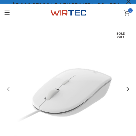
$5.000 PESOS* EN TU PRIMERA COMPRA
0
LO QUIERO
.
SOLD
OUT