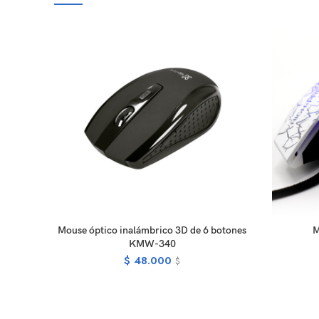
SELECT OPTIONS
Mouse óptico inalámbrico 3D de 6 botones
M
KMW-340
$
48.000
$