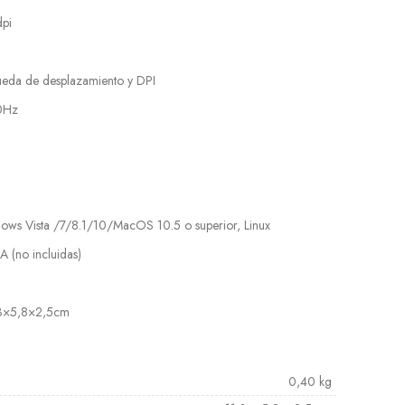
pi
ueda de desplazamiento y DPI
0Hz
ows Vista /7/8.1/10/MacOS 10.5 o superior, Linux
A (no incluidas)
3×5,8×2,5cm
0,40 kg