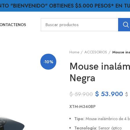
NTO "BIENVENIDO" OBTIENES $5.000 PESOS* EN 
ONTACTENOS
Home
ACCESORIOS
Mouse ina
-10%
Mouse inalám
Negra
$
53.900
$
59.900
$
XTM-M340BP
Tipo:
Mouse inalámbrico de 4 b
Tecnología:
Sensor óptico