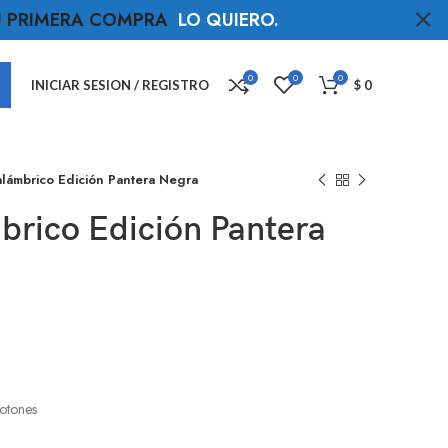
TU PRIMERA COMPRA
LO QUIERO
.
0
0
0
INICIAR SESION / REGISTRO
$
0
lámbrico Edición Pantera Negra
brico Edición Pantera
otones