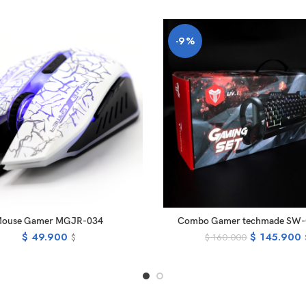
-9%
ADD TO CART
ADD TO CA
ouse Gamer MGJR-034
Combo Gamer techmade SW
$
49.900
$
145.900
$
160.000
$