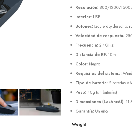
Resolución:
800/1200/1600d
Interfaz:
USB
Botones:
Izquierdo/derecho, r
Velocidad de respuesta:
25
Frecuencia:
2.4GHz
Distancia de RF:
10m
Color:
Negro
Requisitos del sistema:
Wind
Tipo de batería:
2 baterías AA
Peso:
40g (sin baterías)
Dimensiones (LaxAnxAl):
11,
Garantía:
Un año.
Weight