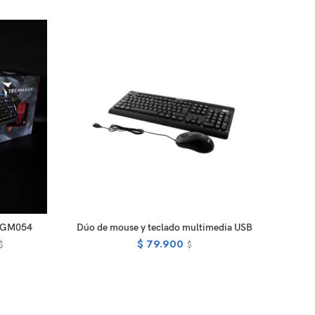
RT
ADD TO CART
-GM054
Dúo de mouse y teclado multimedia USB
$
79.900
$
$