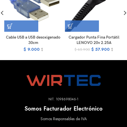
Cable USB a USB desoxigenado
Cargador Punta Fina Portátil
30cm
LENOVO 20v 2.25A
$
9.000
$
57.900
$
65.900
$
$
NIT. 1098698046-1
Somos Facturador Electrónico
Somos Responsables de IVA