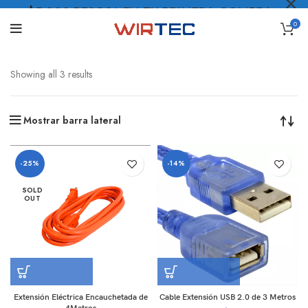
$5.000 PESOS* EN TU PRIMERA COMPRA
0
LO QUIERO
.
Showing all 3 results
Mostrar barra lateral
-25%
-14%
SOLD
OUT
Cable Extensión USB 2.0 de 3 Metros
Extensión Eléctrica Encauchetada de