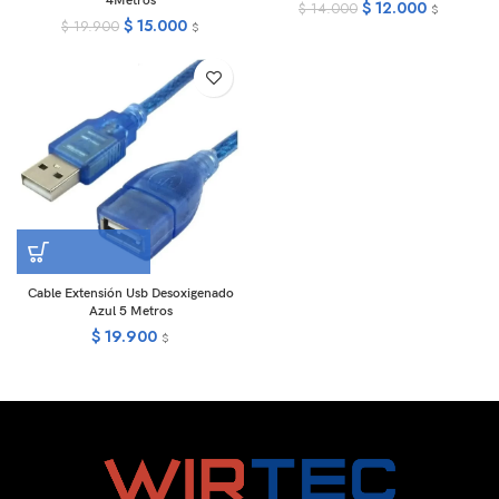
4Metros
$
12.000
$
14.000
$
$
15.000
$
19.900
$
Cable Extensión Usb Desoxigenado
Azul 5 Metros
$
19.900
$