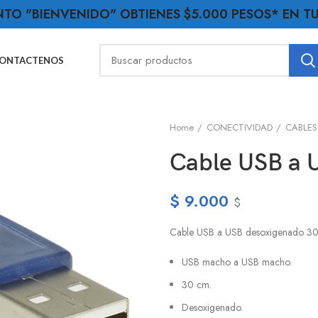
NTO "BIENVENIDO" OBTIENES $5.000 PESOS* EN 
ONTACTENOS
Home
CONECTIVIDAD
CABLES
Cable USB a 
$
9.000
$
Cable USB a USB desoxigenado 30cm,
USB macho a USB macho.
30 cm.
Desoxigenado.