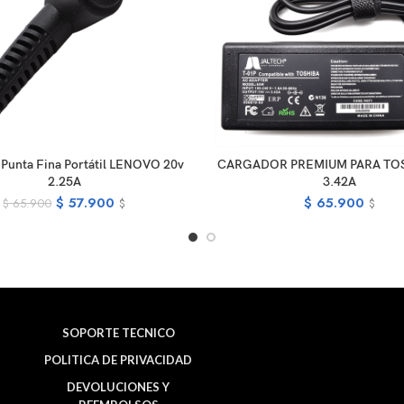
ADD TO CART
ADD TO CA
Punta Fina Portátil LENOVO 20v
CARGADOR PREMIUM PARA TOS
2.25A
3.42A
$
57.900
$
65.900
$
65.900
$
$
SOPORTE TECNICO
POLITICA DE PRIVACIDAD
DEVOLUCIONES Y