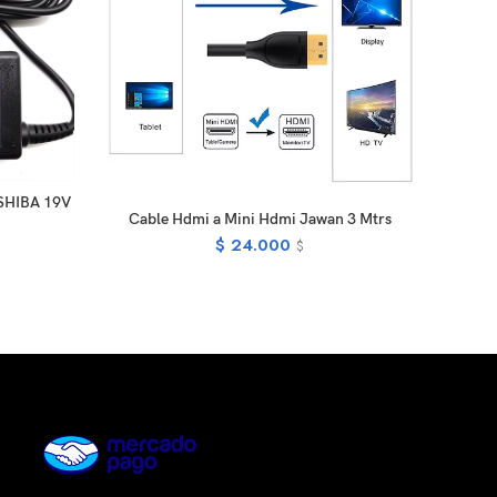
RT
HIBA 19V
Conver
ADD TO CART
Cable Hdmi a Mini Hdmi Jawan 3 Mtrs
$
24.000
$