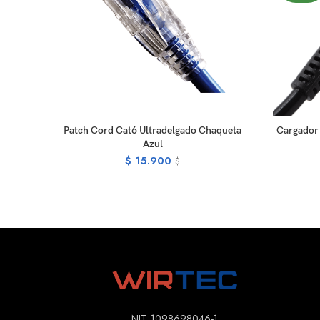
READ MORE
Patch Cord Cat6 Ultradelgado Chaqueta
Cargador 
Azul
$
15.900
$
NIT. 1098698046-1