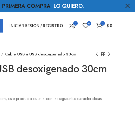
TU PRIMERA COMPRA
LO QUIERO
.
0
0
0
INICIAR SESION / REGISTRO
$
0
Cable USB a USB desoxigenado 30cm
USB desoxigenado 30cm
 este producto cuenta con las siguientes características: