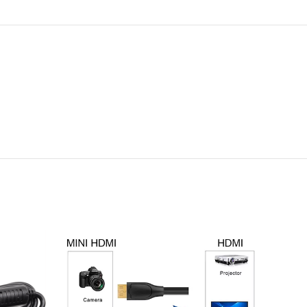
-20
SOL
OUT