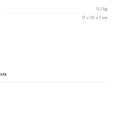
0,1 kg
17 × 10 × 1 cm
ista