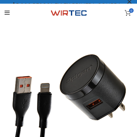
$5.000 PESOS* EN TU PRIMERA COMPRA
0
LO QUIERO
.