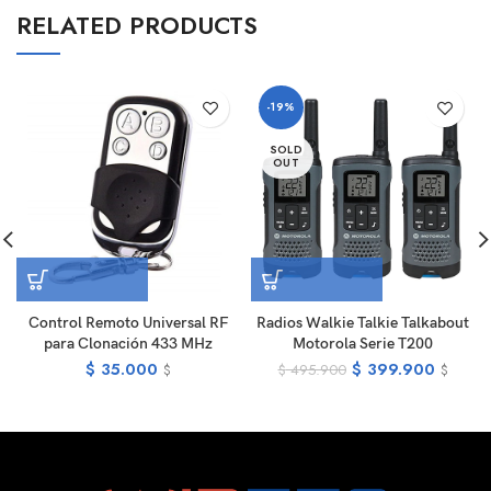
RELATED PRODUCTS
-19%
SOLD
OUT
Control Remoto Universal RF
Radios Walkie Talkie Talkabout
para Clonación 433 MHz
Motorola Serie T200
$
35.000
$
399.900
$
495.900
$
$