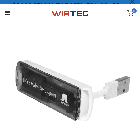
$5.000 PESOS* EN TU PRIMERA COMPRA
0
LO QUIERO
.