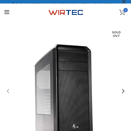
$5.000 PESOS* EN TU PRIMERA COMPRA
0
LO QUIERO
.
SOLD
OUT