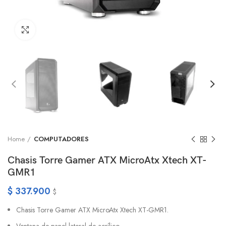
Click to enlarge
Home
COMPUTADORES
Chasis Torre Gamer ATX MicroAtx Xtech XT-
GMR1
$
337.900
$
Chasis Torre Gamer ATX MicroAtx Xtech XT-GMR1.
Ventana de panel lateral de acrílico.