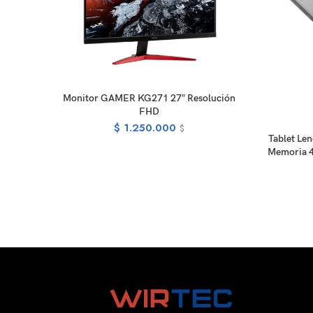
READ MORE
Monitor GAMER KG271 27″ Resolución
FHD
$
1.250.000
$
Tablet Le
Memoria 