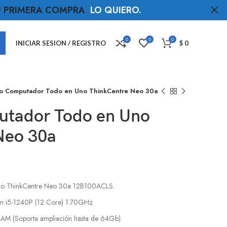
TU PRIMERA COMPRA
LO QUIERO
.
0
0
0
INICIAR SESION / REGISTRO
$
0
o Computador Todo en Uno ThinkCentre Neo 30a
tador Todo en Uno
Neo 30a
o ThinkCentre Neo 30a 12B100ACLS.
en i5-1240P (12 Core) 1.70GHz.
 (Soporta ampliación hasta de 64Gb).