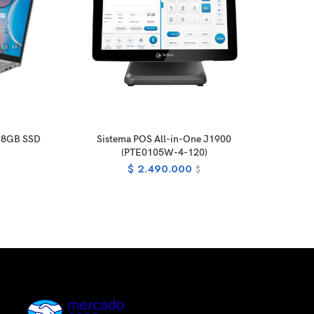
E
READ MORE
M 8GB SSD
Sistema POS All-in-One J1900
Memor
(PTE0105W-4-120)
$
2.490.000
$