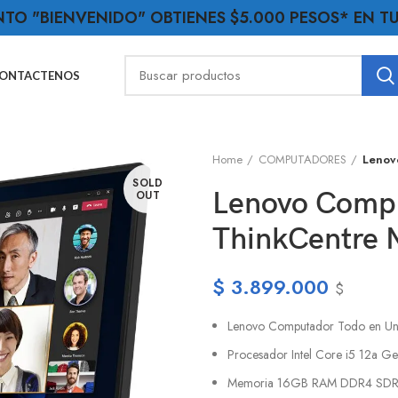
NTO "BIENVENIDO" OBTIENES $5.000 PESOS* EN 
ONTACTENOS
Home
COMPUTADORES
Lenov
SOLD
Lenovo Compu
OUT
ThinkCentre 
$
3.899.000
$
Lenovo Computador Todo en Un
Procesador Intel Core i5 12a G
Memoria 16GB RAM DDR4 SDRAM