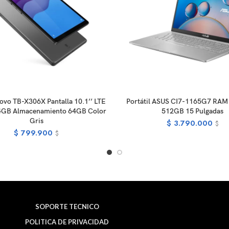
READ MORE
READ MOR
novo TB-X306X Pantalla 10.1’’ LTE
Portátil ASUS CI7-1165G7 RA
4GB Almacenamiento 64GB Color
512GB 15 Pulgadas
Gris
$
3.790.000
$
$
799.900
$
SOPORTE TECNICO
POLITICA DE PRIVACIDAD