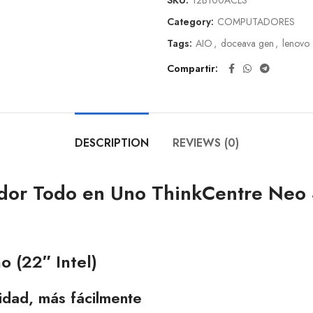
SKU:
12B100ACLS
Category:
COMPUTADORES
Tags:
AIO
,
doceava gen
,
lenovo
Compartir
DESCRIPTION
REVIEWS (0)
dor Todo en Uno ThinkCentre Neo
 (22″ Intel)
vidad, más fácilmente