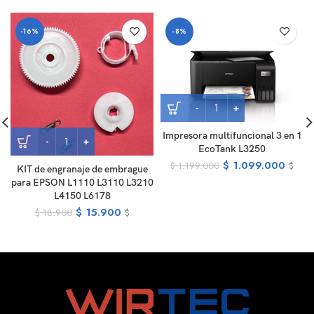
-16%
-8%
Impresora multifuncional 3 en 1
EcoTank L3250
$
1.099.000
$
1.199.000
$
KIT de engranaje de embrague
para EPSON L1110 L3110 L3210
L4150 L6178
$
15.900
$
18.900
$