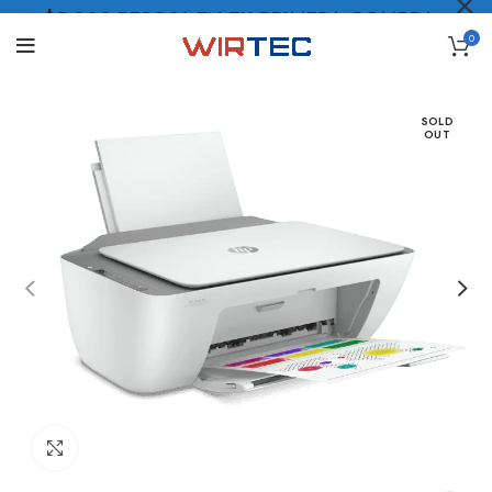
$5.000 PESOS* EN TU PRIMERA COMPRA
0
LO QUIERO
.
SOLD
OUT
Click to enlarge