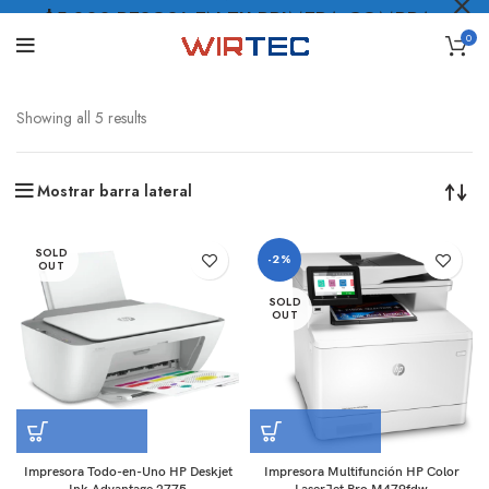
$5.000 PESOS* EN TU PRIMERA COMPRA
0
LO QUIERO
.
Showing all 5 results
Mostrar barra lateral
SOLD
-2%
OUT
SOLD
OUT
Impresora Todo-en-Uno HP Deskjet
Impresora Multifunción HP Color