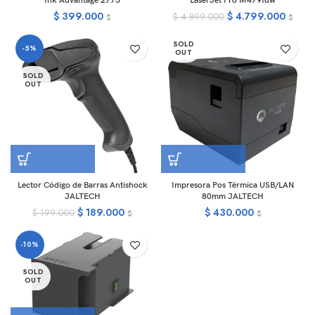
Ink Advantage 2775
LaserJet Pro M479fdw
$
399.000
$
4.799.000
$
4.899.000
$
$
SOLD
-5%
OUT
SOLD
OUT
Lector Código de Barras Antishock
Impresora Pos Térmica USB/LAN
JALTECH
80mm JALTECH
$
189.000
$
430.000
$
199.000
$
$
-10%
SOLD
OUT