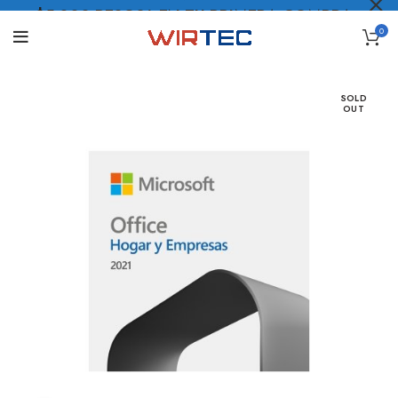
$5.000 PESOS* EN TU PRIMERA COMPRA
0
LO QUIERO
.
SOLD
OUT