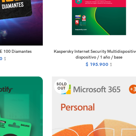
EAD MORE
READ MORE
RE 100 Diamantes
Kaspersky Internet Security Multidispositiv
dispositivo / 1 año / base
0
$
$
195.900
$
SOLD
OUT