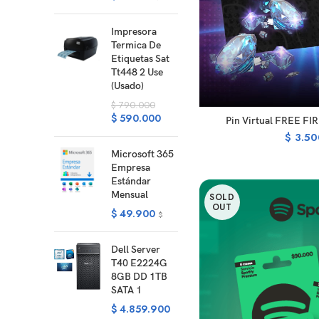
Impresora
Termica De
Etiquetas Sat
Tt448 2 Use
(Usado)
$
790.000
$
590.000
R
Pin Virtual FREE FI
$
3.50
Microsoft 365
Empresa
Estándar
Mensual
SOLD
OUT
$
49.900
$
Dell Server
T40 E2224G
8GB DD 1TB
SATA 1
$
4.859.900