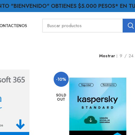
NTO "BIENVENIDO" OBTIENES $5.000 PESOS* EN 
ONTACTENOS
Mostrar
9
24
-10%
SOLD
OUT