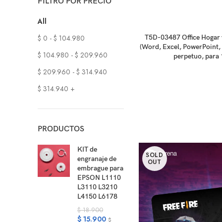
FILTRO POR PRECIO
All
R
$
0
-
$
104.980
T5D-03487 Office Hogar
(Word, Excel, PowerPoint, 
$
104.980
-
$
209.960
perpetuo, para 
$
209.960
-
$
314.940
$
314.940
+
PRODUCTOS
KIT de
SOLD
engranaje de
OUT
embrague para
EPSON L1110
L3110 L3210
L4150 L6178
$
18.900
$
15.900
$