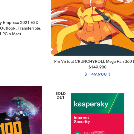
EAD MORE
 y Empresa 2021 ESD
Outlook, Transferible,
1 PC o Mac)
READ MORE
Pin Virtual CRUNCHYROLL Mega Fan 360 
$149.900
$
149.900
$
SOLD
OUT