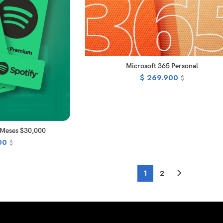
READ MORE
Microsoft 365 Personal
$
269.900
$
EAD MORE
 Meses $30,000
00
$
1
2