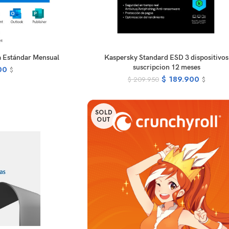
EAD MORE
READ MORE
a Estándar Mensual
Kaspersky Standard ESD 3 dispositivos
suscripcion 12 meses
00
$
$
189.900
$
209.950
$
SOLD
OUT