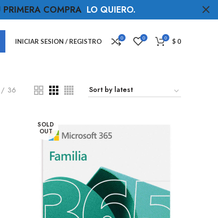
TU PRIMERA COMPRA
LO QUIERO
.
0
0
0
INICIAR SESION / REGISTRO
$
0
36
SOLD
OUT