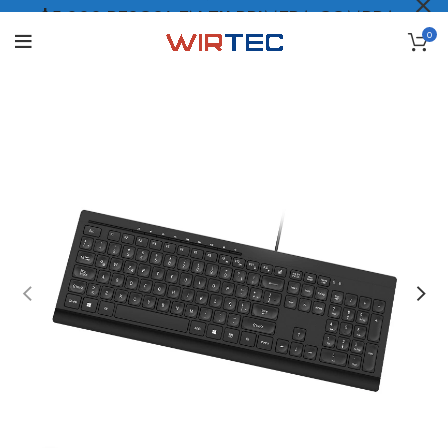
$5.000 PESOS* EN TU PRIMERA COMPRA
0
LO QUIERO
.