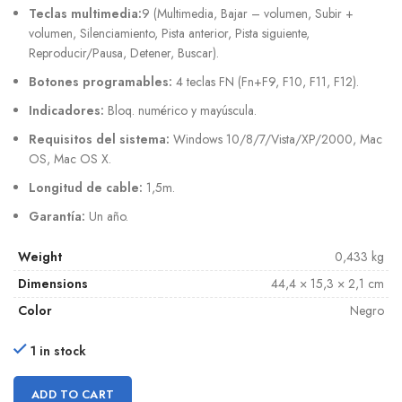
Teclas multimedia:
9 (Multimedia, Bajar – volumen, Subir +
volumen, Silenciamiento, Pista anterior, Pista siguiente,
Reproducir/Pausa, Detener, Buscar).
Botones programables:
4 teclas FN (Fn+F9, F10, F11, F12).
Indicadores:
Bloq. numérico y mayúscula.
Requisitos del sistema:
Windows 10/8/7/Vista/XP/2000, Mac
OS, Mac OS X.
Longitud de cable:
1,5m.
Garantía:
Un año.
Weight
0,433 kg
Dimensions
44,4 × 15,3 × 2,1 cm
Color
Negro
1 in stock
ADD TO CART