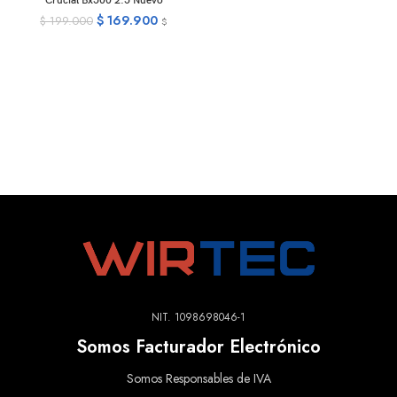
Crucial Bx500 2.5 Nuevo
$
169.900
$
199.000
$
NIT. 1098698046-1
Somos Facturador Electrónico
Somos Responsables de IVA