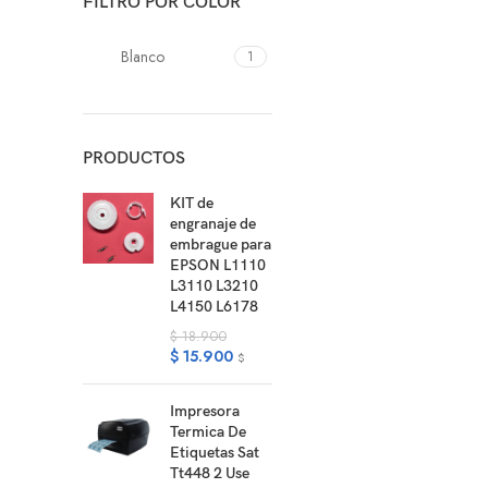
FILTRO POR COLOR
Blanco
1
PRODUCTOS
KIT de
engranaje de
embrague para
EPSON L1110
L3110 L3210
L4150 L6178
$
18.900
$
15.900
$
Impresora
Termica De
Etiquetas Sat
Tt448 2 Use