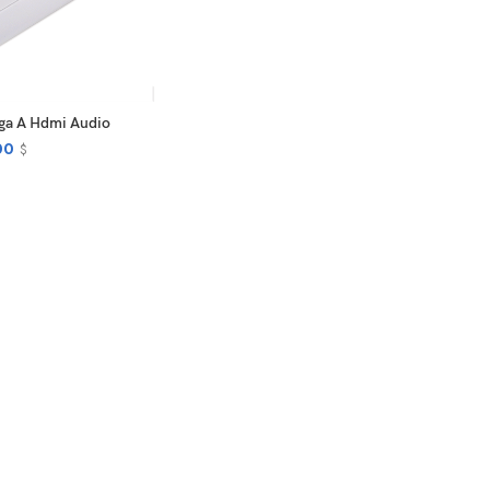
D TO CART
ga A Hdmi Audio
00
$