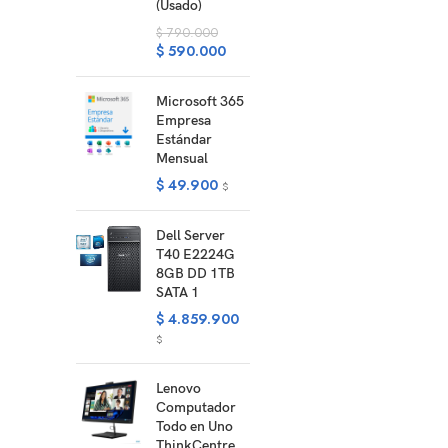
(Usado)
$
790.000
$
590.000
Microsoft 365
Empresa
Estándar
Mensual
$
49.900
$
Dell Server
T40 E2224G
8GB DD 1TB
SATA 1
$
4.859.900
$
Lenovo
Computador
Todo en Uno
ThinkCentre