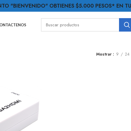
NTO "BIENVENIDO" OBTIENES $5.000 PESOS* EN 
ONTACTENOS
Mostrar
9
24