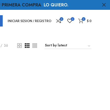
TU PRIMERA COMPRA
LO QUIERO
.
0
0
0
INICIAR SESION / REGISTRO
$
0
36