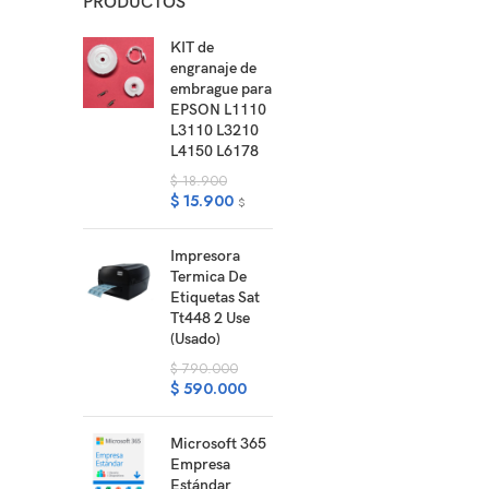
PRODUCTOS
KIT de
engranaje de
embrague para
EPSON L1110
L3110 L3210
L4150 L6178
$
18.900
$
15.900
$
Impresora
Termica De
Etiquetas Sat
Tt448 2 Use
(Usado)
$
790.000
$
590.000
Microsoft 365
Empresa
Estándar