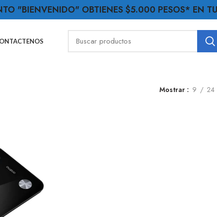
NTO "BIENVENIDO" OBTIENES $5.000 PESOS* EN 
ONTACTENOS
Mostrar
9
24