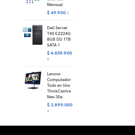
Mensual
$
49.900
$
Dell Server
T40 E2224G
8GB DD 1TB
SATA 1
$
4.859.900
$
Lenovo
Computador
Todo en Uno
ThinkCentre
Neo 30a
$
3.899.000
$