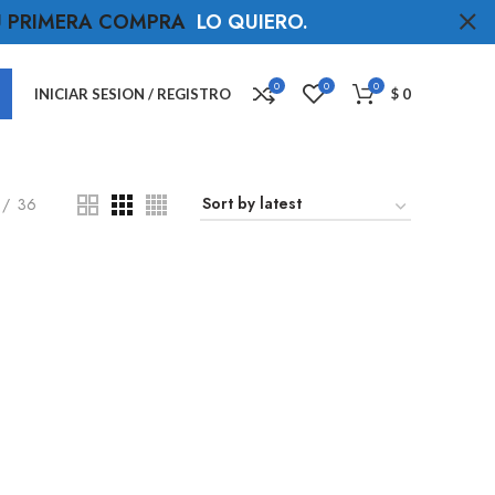
TU PRIMERA COMPRA
LO QUIERO
.
0
0
0
INICIAR SESION / REGISTRO
$
0
36