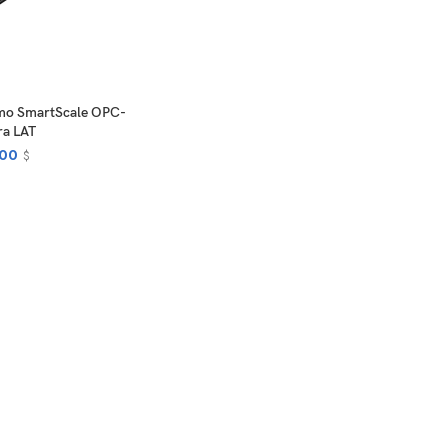
EAD MORE
imo SmartScale OPC-
ra LAT
00
$