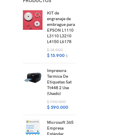
PRODUCTOS
KIT de
engranaje de
embrague para
EPSON L1110
L3110 L3210
L4150 L6178
$
18.900
$
15.900
$
Impresora
Termica De
Etiquetas Sat
Tt448 2 Use
(Usado)
$
790.000
$
590.000
Microsoft 365
Empresa
Estándar