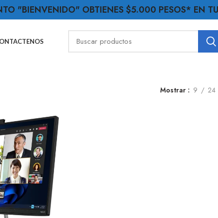
NTO "BIENVENIDO" OBTIENES $5.000 PESOS* EN 
ONTACTENOS
Mostrar
9
24