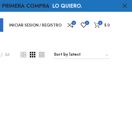
TU PRIMERA COMPRA
LO QUIERO
.
0
0
0
INICIAR SESION / REGISTRO
$
0
36