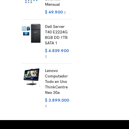
Mensual
$
49.900
$
Dell Server
T40 E2224G
8GB DD 1TB
SATA 1
$
4.859.900
$
Lenovo
Computador
Todo en Uno
ThinkCentre
Neo 30a
$
3.899.000
$