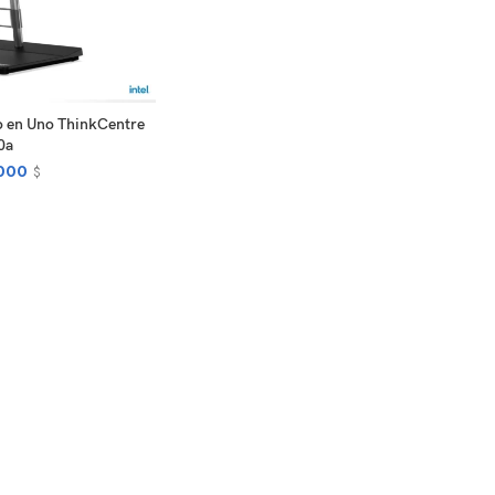
EAD MORE
 en Uno ThinkCentre
0a
000
$