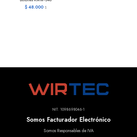
botones KMW-340
$
48.000
$
NIT. 1098698046-1
Somos Facturador Electrónico
Somos Responsables de IVA