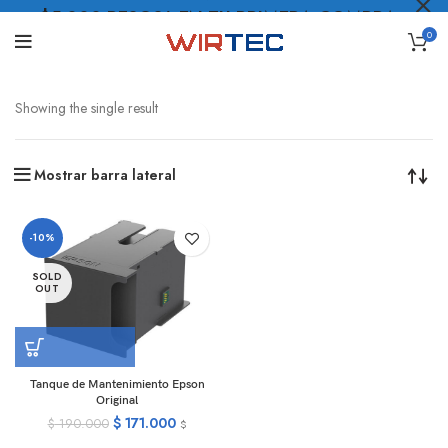
$5.000 PESOS* EN TU PRIMERA COMPRA
0
LO QUIERO
.
Showing the single result
Mostrar barra lateral
-10%
SOLD
OUT
Tanque de Mantenimiento Epson
Original
$
171.000
$
190.000
$