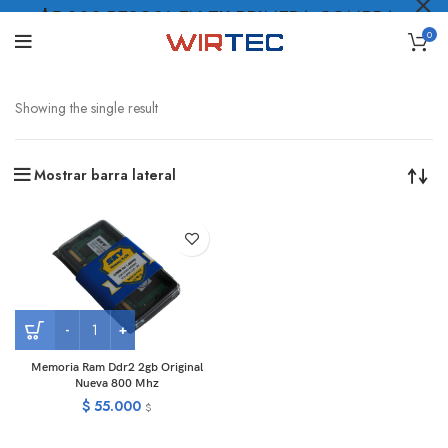
$5.000 PESOS* EN TU PRIMERA COMPRA
0
LO QUIERO
.
Showing the single result
Mostrar barra lateral
Memoria Ram Ddr2 2gb Original
Nueva 800 Mhz
$
55.000
$