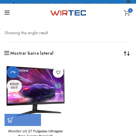
$5.000 PESOS* EN TU PRIMERA COMPRA
0
LO QUIERO
.
Showing the single result
Mostrar barra lateral
-7%
SOLD
OUT
Monitor LG 27 Pulgadas Ultragear