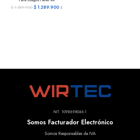
Para Juegos Panel VA
$
1.289.900
$
1.389.900
$
NIT. 1098698046-1
Somos Facturador Electrónico
Somos Responsables de IVA