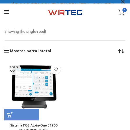
$5.000 PESOS* EN TU PRIMERA COMPRA
0
LO QUIERO
.
Showing the single result
Mostrar barra lateral
SOLD
OUT
Sistema POS All-in-One J1900