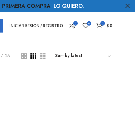
TU PRIMERA COMPRA
LO QUIERO
.
0
0
0
INICIAR SESION / REGISTRO
$
0
36