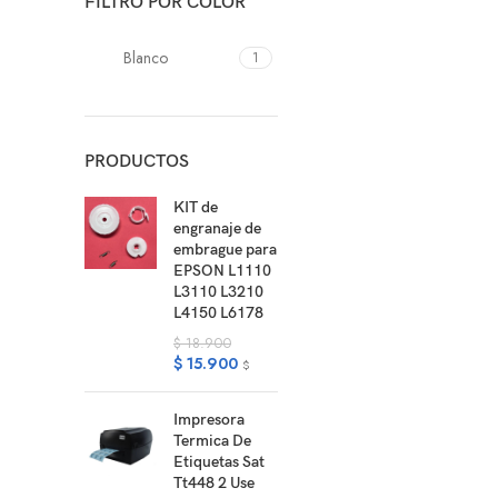
FILTRO POR COLOR
Blanco
1
PRODUCTOS
KIT de
engranaje de
embrague para
EPSON L1110
L3110 L3210
L4150 L6178
$
18.900
$
15.900
$
Impresora
Termica De
Etiquetas Sat
Tt448 2 Use