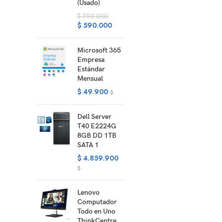
(Usado)
$
790.000
$
590.000
Microsoft 365
Empresa
Estándar
Mensual
$
49.900
$
Dell Server
T40 E2224G
8GB DD 1TB
SATA 1
$
4.859.900
$
Lenovo
Computador
Todo en Uno
ThinkCentre