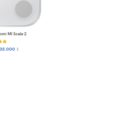
EAD MORE
aomi MI Scale 2
35.000
$