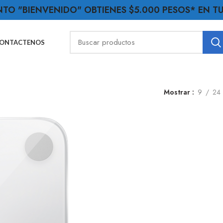
NTO "BIENVENIDO" OBTIENES $5.000 PESOS* EN 
ONTACTENOS
Mostrar
9
24