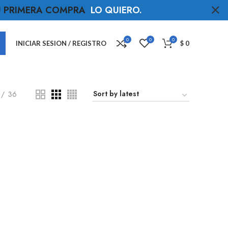
TU PRIMERA COMPRA
LO QUIERO
.
0
0
0
INICIAR SESION / REGISTRO
$
0
36