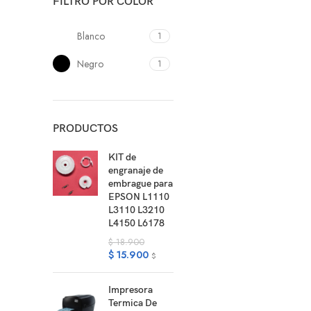
FILTRO POR COLOR
Blanco
1
Negro
1
PRODUCTOS
KIT de
engranaje de
embrague para
EPSON L1110
L3110 L3210
L4150 L6178
$
18.900
$
15.900
$
Impresora
Termica De