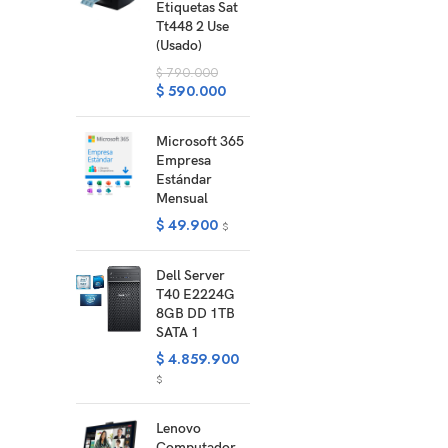
Etiquetas Sat
Tt448 2 Use
(Usado)
$
790.000
$
590.000
Microsoft 365
Empresa
Estándar
Mensual
$
49.900
$
Dell Server
T40 E2224G
8GB DD 1TB
SATA 1
$
4.859.900
$
Lenovo
Computador