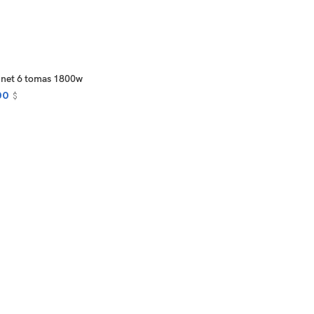
PTIONS
inet 6 tomas 1800w
00
$