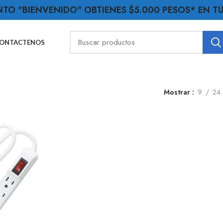
NTO "BIENVENIDO" OBTIENES $5.000 PESOS* EN 
ONTACTENOS
Mostrar
9
24