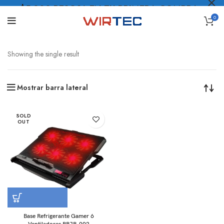
$5.000 PESOS* EN TU PRIMERA COMPRA
0
LO QUIERO
.
Showing the single result
Mostrar barra lateral
SOLD
OUT
Base Refrigerante Gamer 6