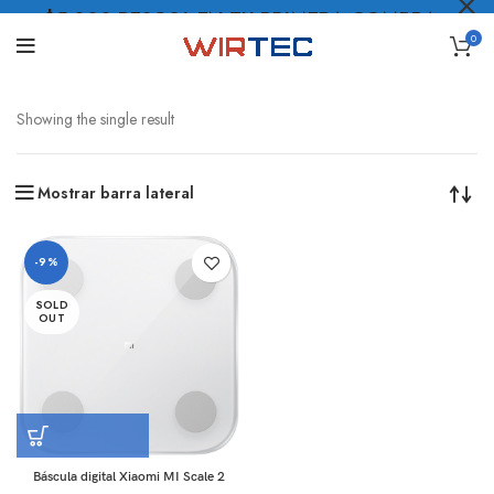
$5.000 PESOS* EN TU PRIMERA COMPRA
0
LO QUIERO
.
Showing the single result
Mostrar barra lateral
-9%
SOLD
OUT
Báscula digital Xiaomi MI Scale 2