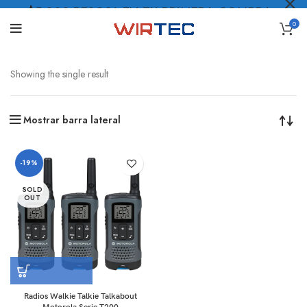
$5.000 PESOS* EN TU PRIMERA COMPRA
0
LO QUIERO
.
Showing the single result
Mostrar barra lateral
-19%
SOLD
OUT
Radios Walkie Talkie Talkabout