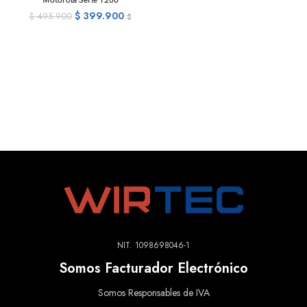
Motorola Serie T200
$
399.900
$
495.900
$
NIT. 1098698046-1
Somos Facturador Electrónico
Somos Responsables de IVA