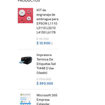
PRODUCTOS
KIT de
engranaje de
embrague para
EPSON L1110
L3110 L3210
L4150 L6178
$
18.900
$
15.900
$
Impresora
Termica De
Etiquetas Sat
Tt448 2 Use
(Usado)
$
790.000
$
590.000
Microsoft 365
Empresa
Estándar