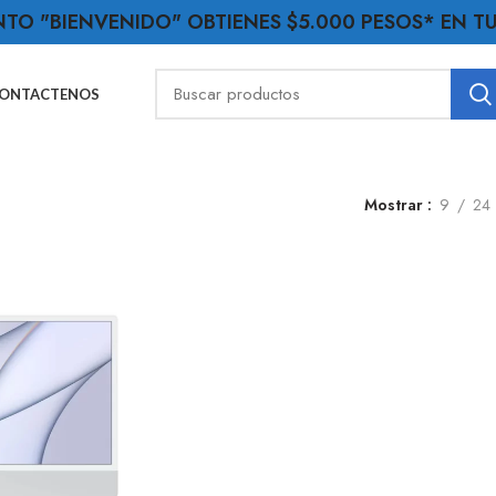
NTO "BIENVENIDO" OBTIENES $5.000 PESOS* EN 
ONTACTENOS
Mostrar
9
24