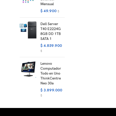
Mensual
$
49.900
$
Dell Server
T40 E2224G
8GB DD 1TB
SATA 1
$
4.859.900
$
Lenovo
Computador
Todo en Uno
ThinkCentre
Neo 30a
$
3.899.000
$