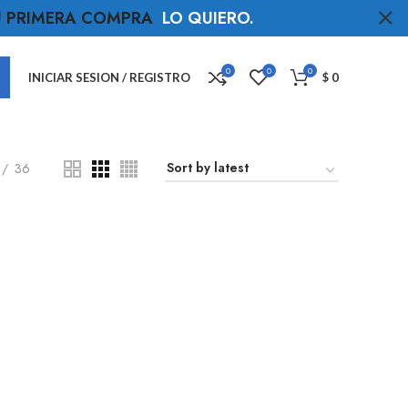
TU PRIMERA COMPRA
LO QUIERO
.
0
0
0
INICIAR SESION / REGISTRO
$
0
36