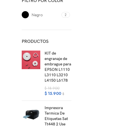
FILTRO POR COLOR
Negro
2
PRODUCTOS
KIT de
engranaje de
embrague para
EPSON L1110
L3110 L3210
L4150 L6178
$
18.900
$
15.900
$
Impresora
Termica De
Etiquetas Sat
Tt448 2 Use