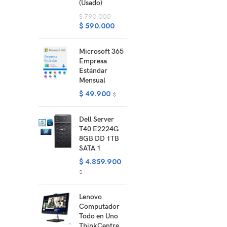
(Usado)
$
790.000
$
590.000
Microsoft 365
Empresa
Estándar
Mensual
$
49.900
$
Dell Server
T40 E2224G
8GB DD 1TB
SATA 1
$
4.859.900
$
Lenovo
Computador
Todo en Uno
ThinkCentre