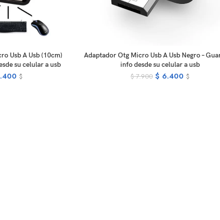
D TO CART
ADD TO CART
ro Usb A Usb (10cm)
Adaptador Otg Micro Usb A Usb Negro – Guar
esde su celular a usb
info desde su celular a usb
.400
$
6.400
$
7.900
$
$