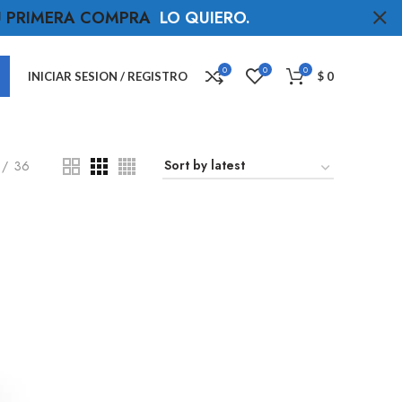
TU PRIMERA COMPRA
LO QUIERO
.
0
0
0
INICIAR SESION / REGISTRO
$
0
36