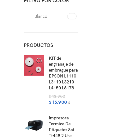
FILTRO POR COLOR
Blanco
1
PRODUCTOS
KIT de
engranaje de
embrague para
EPSON L1110
L3110 L3210
L4150 L6178
$
18.900
$
15.900
$
Impresora
Termica De
Etiquetas Sat
Tt448 2 Use