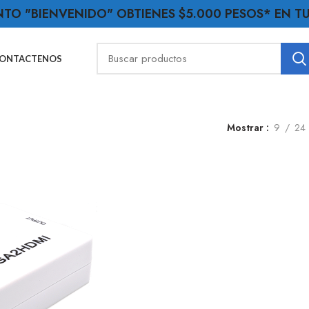
NTO "BIENVENIDO" OBTIENES $5.000 PESOS* EN 
ONTACTENOS
Mostrar
9
24