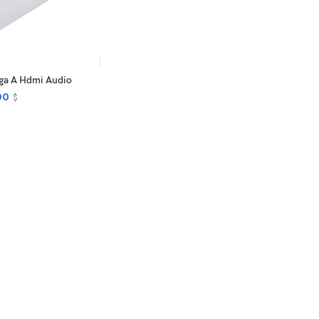
D TO CART
ga A Hdmi Audio
00
$