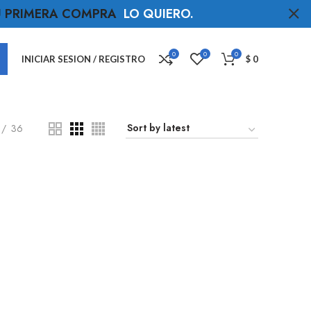
TU PRIMERA COMPRA
LO QUIERO
.
0
0
0
INICIAR SESION / REGISTRO
$
0
36