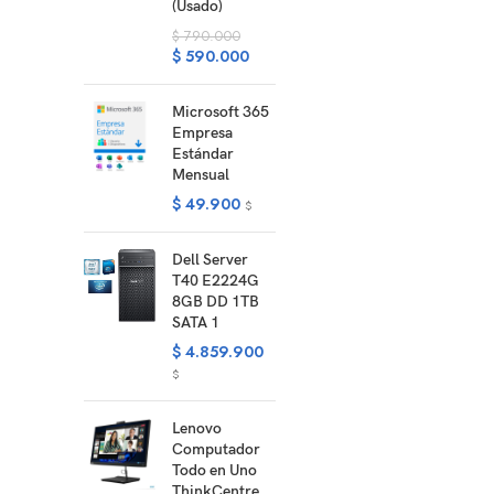
(Usado)
$
790.000
$
590.000
Microsoft 365
Empresa
Estándar
Mensual
$
49.900
$
Dell Server
T40 E2224G
8GB DD 1TB
SATA 1
$
4.859.900
$
Lenovo
Computador
Todo en Uno
ThinkCentre