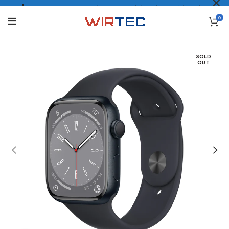
$5.000 PESOS* EN TU PRIMERA COMPRA
0
LO QUIERO
.
SOLD
OUT