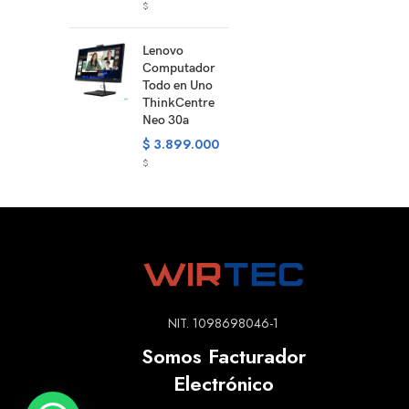
$
Lenovo
Computador
Todo en Uno
ThinkCentre
Neo 30a
$
3.899.000
$
NIT. 1098698046-1
Somos Facturador
Electrónico