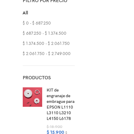
FILTRO POR PRECIO
All
$
0
-
$
687.250
$
687.250
-
$
1.374.500
$
1.374.500
-
$
2.061.750
$
2.061.750
-
$
2.749.000
PRODUCTOS
KIT de
engranaje de
embrague para
EPSON L1110
L3110 L3210
L4150 L6178
$
18.900
$
15.900
$