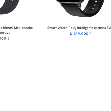
ORE
ADD TO CART
PS (45mm) Medianoche
Smart Watch Reloj Inteligente esenses S
ortiva
$
219.900
$
000
$