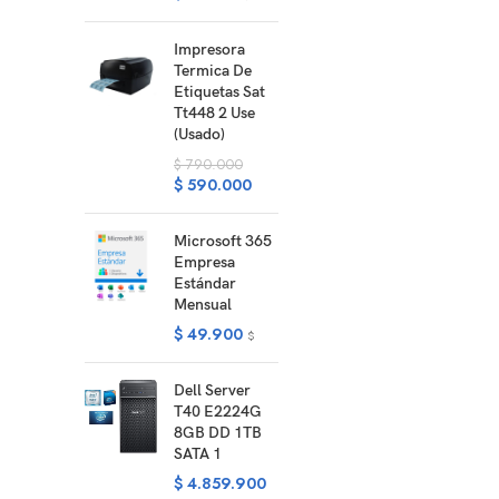
Impresora
Termica De
Etiquetas Sat
Tt448 2 Use
(Usado)
$
790.000
$
590.000
Microsoft 365
Empresa
Estándar
Mensual
$
49.900
$
Dell Server
T40 E2224G
8GB DD 1TB
SATA 1
$
4.859.900