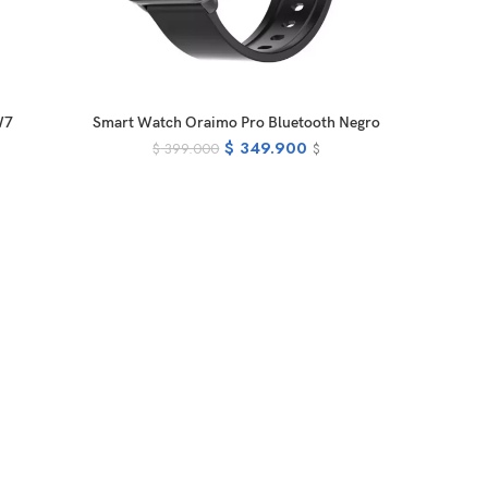
READ MORE
W7
Smart Watch Oraimo Pro Bluetooth Negro
$
349.900
$
399.000
$