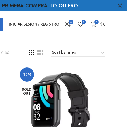
TU PRIMERA COMPRA
LO QUIERO
.
0
0
0
INICIAR SESION / REGISTRO
$
0
36
-12%
SOLD
OUT