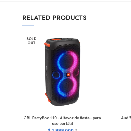
RELATED PRODUCTS
SOLD
OUT
READ MORE
JBL PartyBox 110 – Altavoz de fiesta – para
Audí
uso portátil
$
1.999.000
$