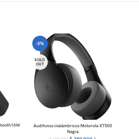
-5%
SOLD
OUT
E
uetooth16W
Audíf
READ MORE
Audífonos inalámbricos Motorola XT500
KHS
Negra
$
189.900