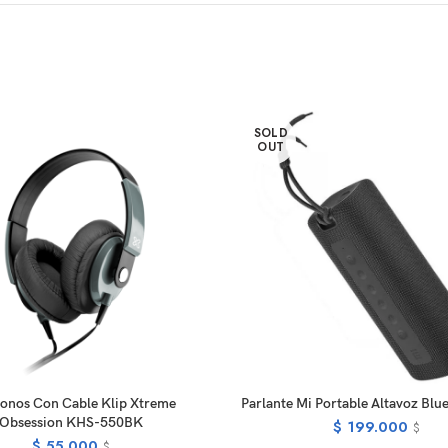
SOLD
OUT
SELECT OPTIONS
READ MOR
fonos Con Cable Klip Xtreme
Parlante Mi Portable Altavoz Bl
Obsession KHS-550BK
$
199.000
$
$
55.000
$