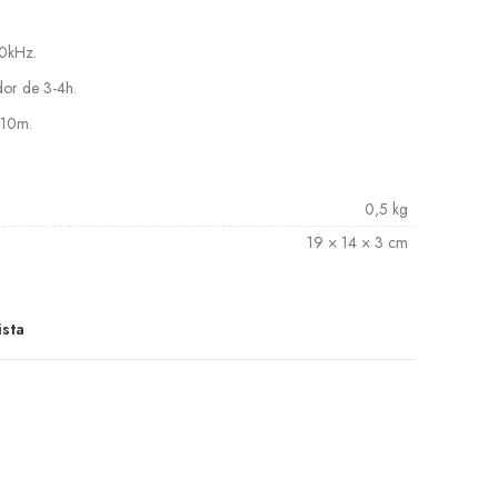
20kHz.
or de 3-4h.
 10m.
0,5 kg
19 × 14 × 3 cm
ista