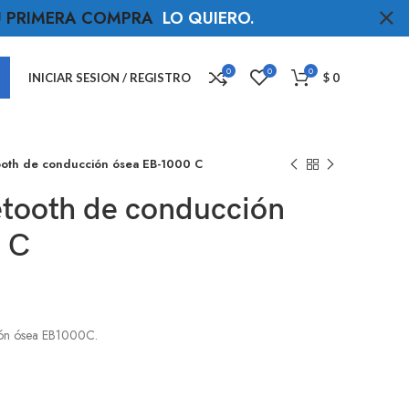
TU PRIMERA COMPRA
LO QUIERO
.
0
0
0
INICIAR SESION / REGISTRO
$
0
ooth de conducción ósea EB-1000 C
etooth de conducción
 C
ión ósea EB1000C.