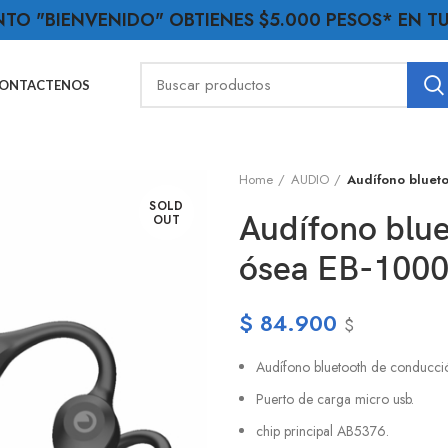
NTO "BIENVENIDO" OBTIENES $5.000 PESOS* EN 
ONTACTENOS
Home
AUDIO
Audífono bluet
SOLD
Audífono blu
OUT
ósea EB-1000
$
84.900
$
Audífono bluetooth de conducc
Puerto de carga micro usb.
chip principal AB5376.