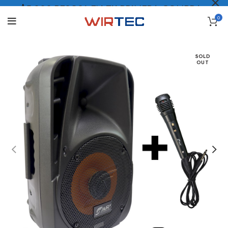
$5.000 PESOS* EN TU PRIMERA COMPRA
0
LO QUIERO
.
SOLD
OUT