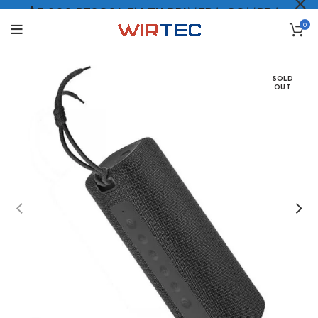
$5.000 PESOS* EN TU PRIMERA COMPRA
0
LO QUIERO
.
SOLD
OUT