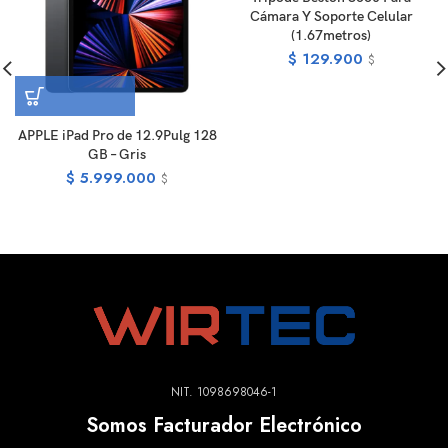
Cámara Y Soporte Celular
(1.67metros)
$
129.900
$
APPLE iPad Pro de 12.9Pulg 128
GB – Gris
$
5.999.000
$
NIT. 1098698046-1
Somos Facturador Electrónico