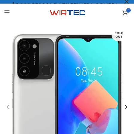
$5.000 PESOS* EN TU PRIMERA COMPRA
0
LO QUIERO
.
SOLD
OUT