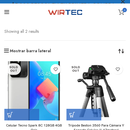
$5.000 PESOS* EN TU PRIMERA COMPRA
0
LO QUIERO
.
Showing all 2 results
Mostrar barra lateral
SOLD
SOLD
OUT
OUT
Celular Tecno Spark 8C 128GB 4GB
Trípode Beston 3560 Para Cámara Y