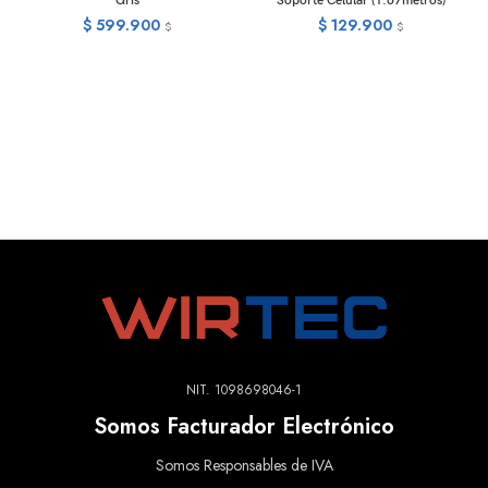
Gris
Soporte Celular (1.67metros)
$
599.900
$
129.900
$
$
NIT. 1098698046-1
Somos Facturador Electrónico
Somos Responsables de IVA