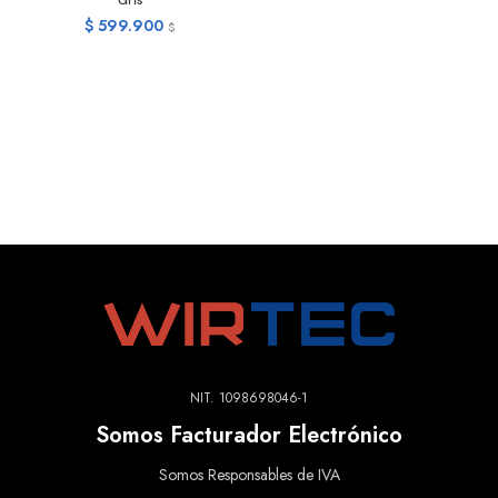
Gris
$
599.900
$
NIT. 1098698046-1
Somos Facturador Electrónico
Somos Responsables de IVA