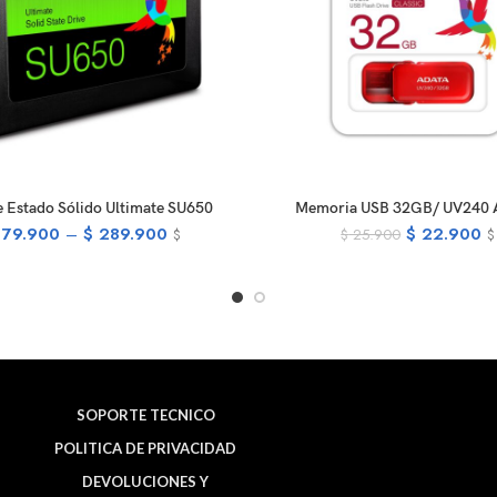
SELECT OPTIONS
SELECT OPTIONS
e Estado Sólido Ultimate SU650
Memoria USB 32GB/ UV240
79.900
–
$
289.900
$
22.900
$
25.900
$
$
SOPORTE TECNICO
POLITICA DE PRIVACIDAD
DEVOLUCIONES Y