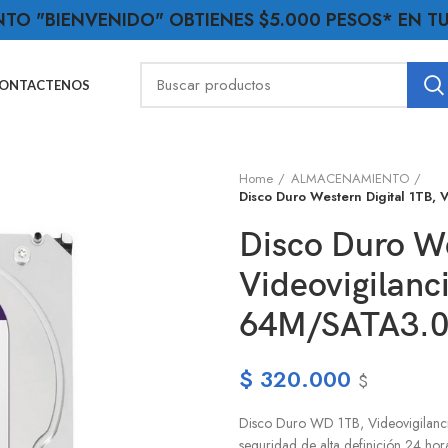
NTO "BIENVENIDO" OBTIENES $5.000 PESOS* EN 
ONTACTENOS
Home
ALMACENAMIENTO
Disco Duro Western Digital 1TB
Disco Duro We
Videovigilan
64M/SATA3.0
$
320.000
$
Disco Duro WD 1TB, Videovigilan
seguridad de alta definición 24 hor