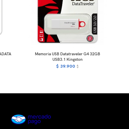
READ MORE
 ADATA
Memoria USB Datatraveler G4 32GB
Caja 
USB3.1 Kingston
$
39.900
$