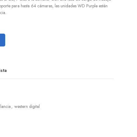
oporte para hasta 64 cámaras, las unidades WD Purple están
cia.
ista
ilancia
,
western digital