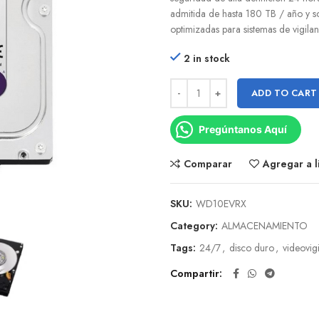
admitida de hasta 180 TB / año y s
optimizadas para sistemas de vigilan
2 in stock
ADD TO CART
Pregúntanos Aquí
Comparar
Agregar a l
SKU:
WD10EVRX
Category:
ALMACENAMIENTO
Tags:
24/7
,
disco duro
,
videovig
Compartir