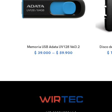
SELECT OPTIONS
Memoria USB Adata UV128 Vel3.2
Disco d
$
39.000
–
$
59.900
$
1