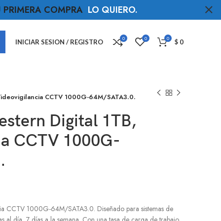
TU PRIMERA COMPRA
LO QUIERO
.
0
0
0
INICIAR SESION / REGISTRO
$
0
, Videovigilancia CCTV 1000G-64M/SATA3.0.
stern Digital 1TB,
cia CCTV 1000G-
.
cia CCTV 1000G-64M/SATA3.0. Diseñado para sistemas de
as al día, 7 días a la semana. Con una tasa de carga de trabajo