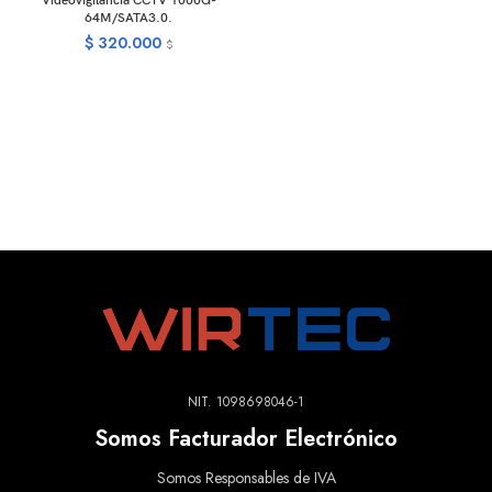
Videovigilancia CCTV 1000G-
64M/SATA3.0.
$
320.000
$
NIT. 1098698046-1
Somos Facturador Electrónico
Somos Responsables de IVA