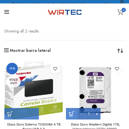
$5.000 PESOS* EN TU PRIMERA COMPRA
0
LO QUIERO
.
Showing all 2 results
Mostrar barra lateral
-9%
SOLD
OUT
Disco Duro Externo TOSHIBA 4 TB
Disco Duro Western Digital 1TB,