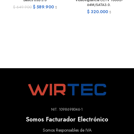
Basics USB 3.0
Videovigilancia CCTV 1000G-
64M/SATA3.0.
$
589.900
$
649.900
$
$
320.000
$
NIT. 1098698046-1
Somos Facturador Electrónico
Somos Responsables de IVA