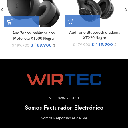
Audífono Bluetooth diadema
Audífonos inalámbricos
XT220 Negro
Motorola XT500 Negra
$
149.900
$
189.900
$
179.900
$
$
199.900
$
NIT. 1098698046-1
Somos Facturador Electrónico
Somos Responsables de IVA