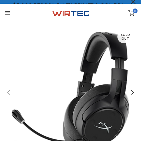
$5.000 PESOS* EN TU PRIMERA COMPRA
0
LO QUIERO
.
SOLD
OUT