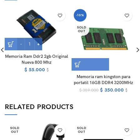
-10%
SOLD
OUT
Memoria Ram Ddr2 2gb Original
Nueva 800 Mhz
$
55.000
$
Memoria ram kingston para
portatil 16GB DDR4 3200MHz
$
350.000
$
389.000
$
RELATED PRODUCTS
SOLD
SOLD
OUT
OUT