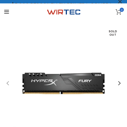
$5.000 PESOS* EN TU PRIMERA COMPRA
0
LO QUIERO
.
SOLD
OUT